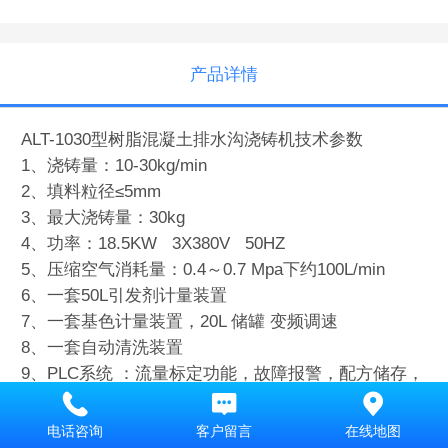
产品详情
ALT-1030型树脂混凝土排水沟浇铸机技术参数
1、浇铸量：10-30kg/min
2、填料粒径≤5mm
3、最大浇铸量：30kg
4、功率：18.5KW 3X380V 50HZ
5、压缩空气消耗量：0.4～0.7 Mpa下约100L/min
6、一套50L引发剂计量装置
7、一套基色计量装置，20L 储罐 变频调速
8、一套自动清洗装置
9、PLC系统 ：流量标定功能，故障报警，配方储存，
设备运行操作功能4个菜单
10、Resin.、Filler（石英砂、石子、细粉等）、颗
电话咨询
客户留言
在线地图